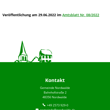
Bebauungsplan
Nr.
Veröffentlichung am 29.06.2022 im
Amtsblatt Nr. 08/2022
98
"Bahnhofstrasse
Wehrstrasse"
Kontakt
Gemeinde Nordwalde
Bahnhofstraße 2
48356 Nordwalde
+49 2573 929-0
gemeinde@nordwalde.de