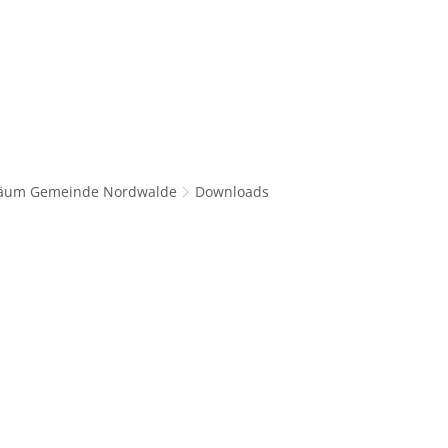
Bürgerservice
Freizeit und Bildung
Gemeinde,
iläum Gemeinde Nordwalde
Downloads