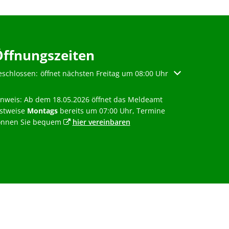
Öffnungszeiten
licken, um weitere Öffnungs- oder Schließzeiten auszublenden
eschlossen:
öffnet nächsten Freitag um 08:00 Uhr
inweis: Ab dem 18.05.2026 öffnet das Meldeamt
estweise
Montags
bereits um 07:00 Uhr, Termine
önnen Sie bequem
hier vereinbaren