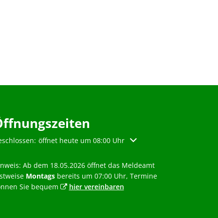
Öffnungszeiten
licken, um weitere Öffnungs- oder Schließzeiten auszublenden
eschlossen:
öffnet heute um 08:00 Uhr
inweis: Ab dem 18.05.2026 öffnet das Meldeamt
estweise
Montags
bereits um 07:00 Uhr, Termine
önnen Sie bequem
hier vereinbaren