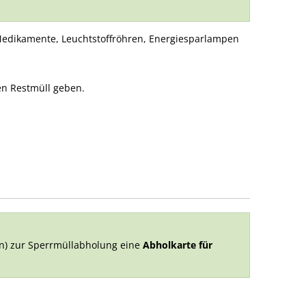
 Medikamente, Leuchtstoffröhren, Energiesparlampen
en Restmüll geben.
n) zur Sperrmüllabholung eine
Abholkarte für