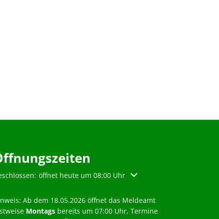
Öffnungszeiten
licken, um weitere Öffnungs- oder Schließzeiten auszublenden
eschlossen:
öffnet heute um 08:00 Uhr
inweis: Ab dem 18.05.2026 öffnet das Meldeamt
estweise
Montags
bereits um 07:00 Uhr, Termine