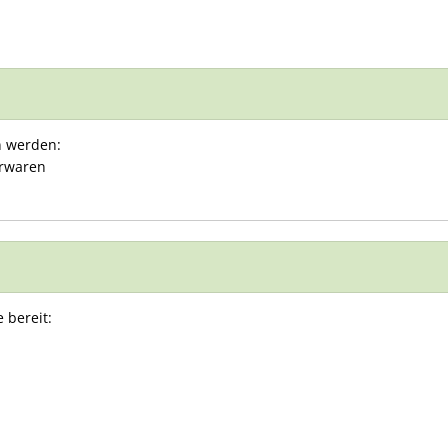
n werden:
erwaren
 bereit: