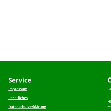
Service
Impressum
K
G
Rechtliches
H
Datenschutzerklärung
t