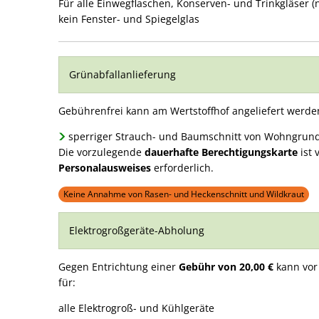
Für alle Einwegflaschen, Konserven- und Trinkgläser (
kein Fenster- und Spiegelglas
Grünabfallanlieferung
Gebührenfrei kann am Wertstoffhof angeliefert werden (
sperriger Strauch- und Baumschnitt von Wohngrun
Die vorzulegende
dauerhafte Berechtigungskarte
ist 
Personalausweises
erforderlich.
Keine Annahme von Rasen- und Heckenschnitt und Wildkraut
Elektrogroßgeräte-Abholung
Gegen Entrichtung einer
Gebühr von 20,00 €
kann vor
für:
alle Elektrogroß- und Kühlgeräte