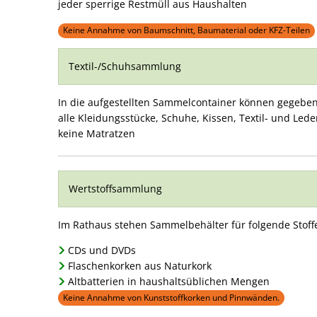
jeder sperrige Restmüll aus Haushalten
Keine Annahme von Baumschnitt, Baumaterial oder KFZ-Teilen
Textil-/Schuhsammlung
In die aufgestellten Sammelcontainer können gegebe
alle Kleidungsstücke, Schuhe, Kissen, Textil- und Led
keine Matratzen
Wertstoffsammlung
Im Rathaus stehen Sammelbehälter für folgende Stoffe
CDs und DVDs
Flaschenkorken aus Naturkork
Altbatterien in haushaltsüblichen Mengen
Keine Annahme von Kunststoffkorken und Pinnwänden.