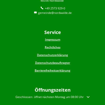
48356 Nordwalde
+49 2573 929-0
gemeinde@nordwalde.de
Service
Impressum
Rechtliches
Datenschutzerklärung
Datenschutzbeauftragter
Barrierefreiheitserklärung
Öffnungszeiten
Klicken, um weitere Öffnungs- oder Schließzeiten auszublenden
Geschlossen:
öffnet nächsten Montag um 08:00 Uhr