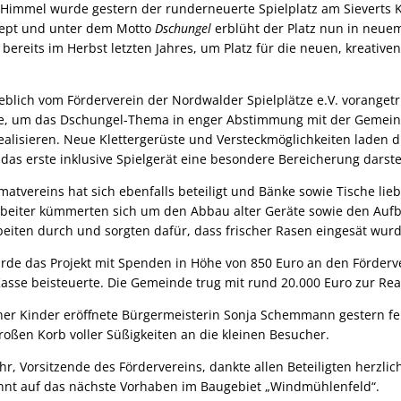
Himmel wurde gestern der runderneuerte Spielplatz am Sieverts Ka
zept und unter dem Motto
Dschungel
erblüht der Platz nun in neue
bereits im Herbst letzten Jahres, um Platz für die neuen, kreativen
blich vom Förderverein der Nordwalder Spielplätze e.V. vorangetr
te, um das Dschungel-Thema in enger Abstimmung mit der Gemei
ealisieren. Neue Klettergerüste und Versteckmöglichkeiten laden 
as erste inklusive Spielgerät eine besondere Bereicherung darste
tvereins hat sich ebenfalls beteiligt und Bänke sowie Tische liebe
rbeiter kümmerten sich um den Abbau alter Geräte sowie den Aufb
beiten durch und sorgten dafür, dass frischer Rasen eingesät wur
urde das Projekt mit Spenden in Höhe von 850 Euro an den Förderve
Kasse beisteuerte. Die Gemeinde trug mit rund 20.000 Euro zur Rea
her Kinder eröffnete Bürgermeisterin Sonja Schemmann gestern fei
roßen Korb voller Süßigkeiten an die kleinen Besucher.
, Vorsitzende des Fördervereins, dankte allen Beteiligten herzlic
annt auf das nächste Vorhaben im Baugebiet „Windmühlenfeld“.