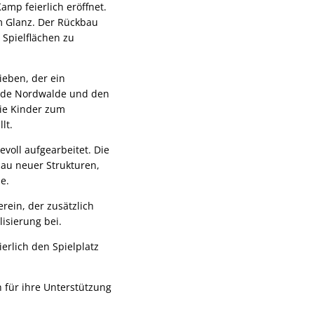
mp feierlich eröffnet.
m Glanz. Der Rückbau
 Spielflächen zu
ieben, der ein
nde Nordwalde und den
die Kinder zum
llt.
voll aufgearbeitet. Die
au neuer Strukturen,
de.
rein, der zusätzlich
lisierung bei.
erlich den Spielplatz
h für ihre Unterstützung