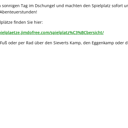
 sonnigen Tag im Dschungel und machten den Spielplatz sofort un
re Abenteuerstunden!
lplätze finden Sie hier:
pielplaetze.jimdofree.com/spielplatz%C3%BCbersicht/
zu Fuß oder per Rad über den Sieverts Kamp, den Eggenkamp oder d