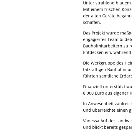
Unter strahlend blauem 
Mit einem frischen Kon
der alten Geräte begann 
schaffen.
Das Projekt wurde maßge
engagiertes Team bilde
Bauhofmitarbeitern zu r
Entdecken ein, während d
Die Werkgruppe des Heima
tatkräftigen Bauhofmita
führten sämtliche Erdar
Finanziell unterstützt w
8.000 Euro aus eigener 
In Anwesenheit zahlreic
und überreichte einen g
Vanessa Auf der Landwehr
und blickt bereits gesp