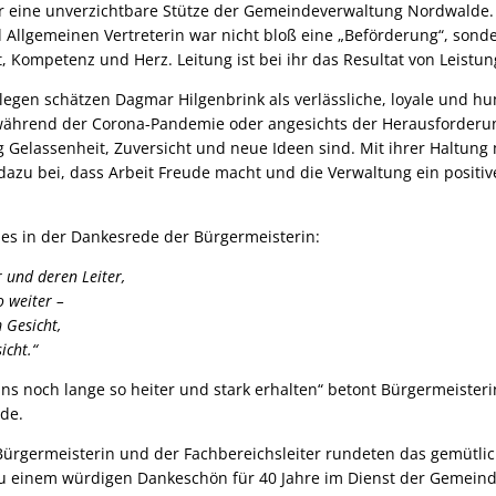
ar eine unverzichtbare Stütze der Gemeindeverwaltung Nordwalde. 
d Allgemeinen Vertreterin war nicht bloß eine „Beförderung“, sond
Kompetenz und Herz. Leitung ist bei ihr das Resultat von Leistun
legen schätzen Dagmar Hilgenbrink als verlässliche, loyale und hum
während der Corona-Pandemie oder angesichts der Herausforderun
g Gelassenheit, Zuversicht und neue Ideen sind. Mit ihrer Haltung 
azu bei, dass Arbeit Freude macht und die Verwaltung ein positive
 es in der Dankesrede der Bürgermeisterin:
 und deren Leiter,
o weiter –
 Gesicht,
icht.“
ns noch lange so heiter und stark erhalten“ betont Bürgermeiste
de.
Bürgermeisterin und der Fachbereichsleiter rundeten das gemütl
u einem würdigen Dankeschön für 40 Jahre im Dienst der Gemeind