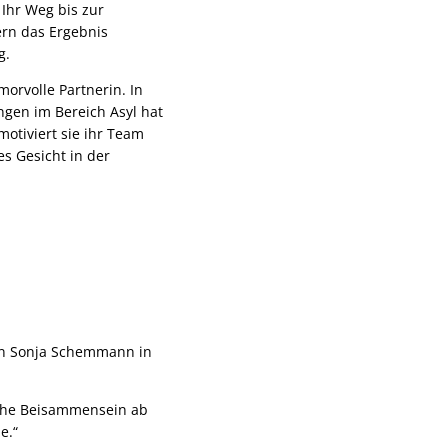
Ihr Weg bis zur
ern das Ergebnis
g.
orvolle Partnerin. In
gen im Bereich Asyl hat
motiviert sie ihr Team
s Gesicht in der
rin Sonja Schemmann in
iche Beisammensein ab
e.“