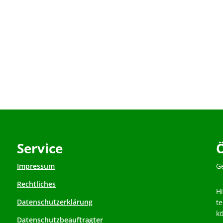
Service
Impressum
K
G
Rechtliches
H
Datenschutzerklärung
t
k
Datenschutzbeauftragter