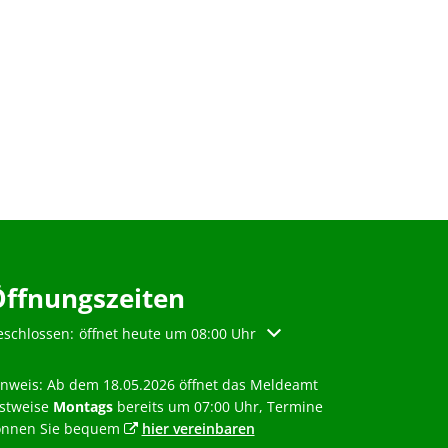
Öffnungszeiten
licken, um weitere Öffnungs- oder Schließzeiten auszublenden
eschlossen:
öffnet heute um 08:00 Uhr
inweis: Ab dem 18.05.2026 öffnet das Meldeamt
estweise
Montags
bereits um 07:00 Uhr, Termine
önnen Sie bequem
hier vereinbaren