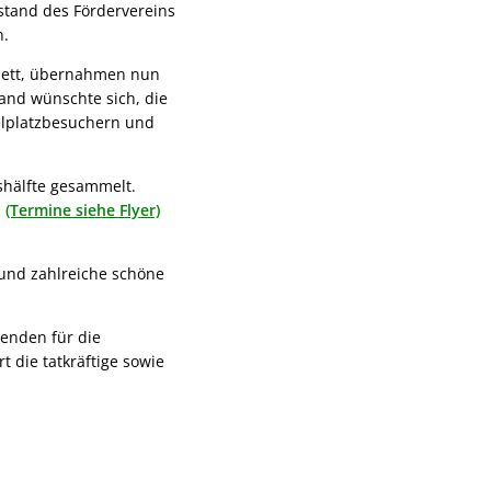
tand des Fördervereins
n.
Plett, übernahmen nun
and wünschte sich, die
elplatzbesuchern und
shälfte gesammelt.
n
(Termine siehe Flyer)
 und zahlreiche schöne
enden für die
 die tatkräftige sowie