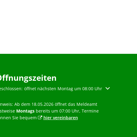
Öffnungszeiten
licken, um weitere Öffnungs- oder Schließzeiten auszublenden
eschlossen:
öffnet nächsten Montag um 08:00 Uhr
inweis: Ab dem 18.05.2026 öffnet das Meldeamt
estweise
Montags
bereits um 07:00 Uhr, Termine
önnen Sie bequem
hier vereinbaren