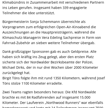
Klimabündnis in Zusammenarbeit mit verschiedenen Partnern
ins Leben gerufen. Insgesamt haben 339 engagierte
Teilnehmer die Idee unterstützt.
Bürgermeisterin Sonja Schemmann überreichte als
Vorprogramm zum erfolgreichen Open-Air-Kinoabend die
Auszeichnungen an die Hauptpreisträgerin, während die
Klimaschutz-Managerin Vera Edeling Sachpreise in Form von
Fahrrad-Zubehör an sieben weitere Teilnehmer übergab.
Dank großzügiger Sponsoren gab es auch Geldpreise. Alle
haben sich kräftig ins Zeug gelegt, aber den ersten Platz
sicherte sich der Nordwalder Bezirksbeamte der Polizei,
Michael Dirks, der in nur drei Wochen über 2000 Kilometer
zurückgelegt hat.
Birgit Töns folgte ihm mit rund 1350 Kilometern, während Josef
Töns stolze 1100 Kilometer erradelte.
Zwei Teams ragten besonders heraus: Die Kfd Nordwalde
brachte es mit 84 Radfahrenden auf insgesamt 15.000
Kilometer. Der Laufverein „Northwood Runners“ war ebenfalls
bemerkenswert und legte mit 24 Teilnehmern insgesamt 7500