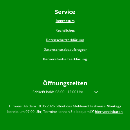
Service
Impressum
Rechtliches
Datenschutzerklärung
Datenschutzbeauftragter
Barrierefreiheitserklärung
Öffnungszeiten
Klicken, um weitere Öffnungs- oder Schließzeiten auszublen
Schließt bald:
08:00
-
12:00
Uhr
Von 08:00 bis 12:00 Uhr
Hinweis: Ab dem 18.05.2026 öffnet das Meldeamt testweise
Montags
bereits um 07:00 Uhr, Termine können Sie bequem
hier vereinbaren